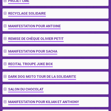
PROJET CME
RECYCLAGE SOLIDAIRE
MANIFESTATION POUR ANTOINE
REMISE DE CHÈQUE OLIVIER PETIT
MANIFESTATION POUR SACHA
RECITAL TROUPE JUKE BOX
DARK DOG MOTO TOUR DE LA SOLIDARITE
SALON DU CHOCOLAT
MANIFESTATION POUR KILIAN ET ANTHONY