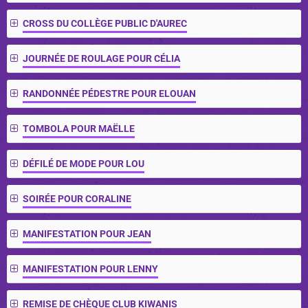
CROSS DU COLLÈGE PUBLIC D'AUREC
JOURNÉE DE ROULAGE POUR CÉLIA
RANDONNÉE PÉDESTRE POUR ELOUAN
TOMBOLA POUR MAËLLE
DÉFILÉ DE MODE POUR LOU
SOIRÉE POUR CORALINE
MANIFESTATION POUR JEAN
MANIFESTATION POUR LENNY
REMISE DE CHÈQUE CLUB KIWANIS