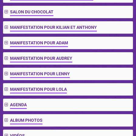
SALON DU CHOCOLAT
MANIFESTATION POUR KILIAN ET ANTHONY
MANIFESTATION POUR ADAM
MANIFESTATION POUR AUDREY
MANIFESTATION POUR LENNY
MANIFESTATION POUR LOLA
AGENDA
ALBUM PHOTOS
VIDÉOS